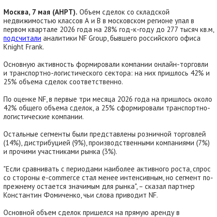
Москва, 7 мая (АНРТ).
Объем сделок со складской
недвижимостью классов А и В в московском регионе упал в
первом квартале 2026 года на 28% год-к-году до 277 тысяч кв.м,
подсчитали
аналитики NF Group, бывшего российского офиса
Knight Frank.
Основную активность формировали компании онлайн-торговли
и транспортно-логистического сектора: на них пришлось 42% и
25% объема сделок соответственно.
По оценке NF, в первые три месяца 2026 года на пришлось около
42% общего объема сделок, а 25% сформировали транспортно-
логистические компании.
Остальные сегменты были представлены розничной торговлей
(14%), дистрибуцией (9%), производственными компаниями (7%)
и прочими участниками рынка (3%).
"Если сравнивать с периодами наиболее активного роста, спрос
со стороны e-commerce стал менее интенсивным, но сегмент по-
прежнему остается значимым для рынка", – сказал партнер
Константин Фомиченко, чьи слова приводит NF.
Основной объем сделок пришелся на прямую аренду в