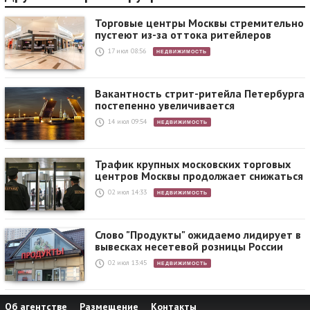
Торговые центры Москвы стремительно
пустеют из-за оттока ритейлеров
17 июл 08:56
НЕДВИЖИМОСТЬ
Вакантность стрит-ритейла Петербурга
постепенно увеличивается
14 июл 09:54
НЕДВИЖИМОСТЬ
Трафик крупных московских торговых
центров Москвы продолжает снижаться
02 июл 14:33
НЕДВИЖИМОСТЬ
Слово "Продукты" ожидаемо лидирует в
вывесках несетевой розницы России
02 июл 13:45
НЕДВИЖИМОСТЬ
Об агентстве
Размещение
Контакты