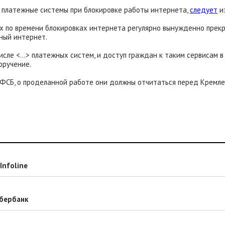
ь платежные системы при блокировке работы интернета,
следует
из
ых по времени блокировках интернета регулярно вынужденно прек
ьный интернет.
исле <...> платежных систем, и доступ граждан к таким сервисам
оручение.
ФСБ, о проделанной работе они должны отчитаться перед Кремлем
Infoline
Сбербанк