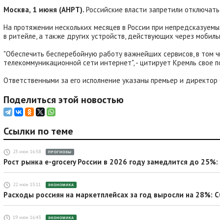
Москва, 1 июня (АНРТ).
Российские власти запретили отключат
На протяжении нескольких месяцев в России при непредсказуем
в ритейле, а также других устройств, действующих через мобил
"Обеспечить бесперебойную работу важнейших сервисов, в том ч
телекоммуникационной сети интернет", - цитирует Кремль свое п
Ответственными за его исполнение указаны премьер и директор 
Поделиться этой новостью
Ссылки по теме
23 июн 16:58
ПРОГНОЗЫ
Рост рынка e-grocery России в 2026 году замедлится до 25%: 
22 июн 15:11
ЭКОНОМИКА
Расходы россиян на маркетплейсах за год выросли на 28%: 
19 июн 16:43
ЭКОНОМИКА