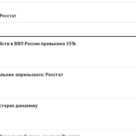
 Росстат
йств в ВВП России превысила 55%
ильнее апрельского: Росстат
астерял динамику