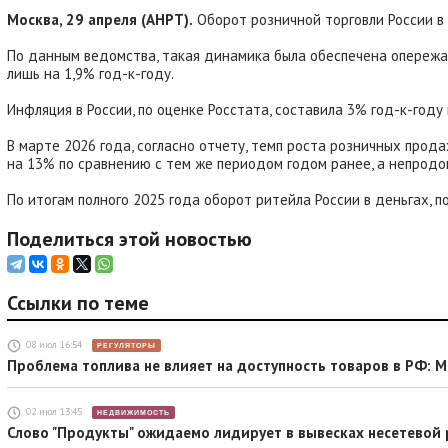
Москва, 29 апреля (АНРТ).
Оборот розничной торговли России в 
По данным ведомства, такая динамика была обеспечена опережаю
лишь на 1,9% год-к-году.
Инфляция в России, по оценке Росстата, составила 3% год-к-году 
В марте 2026 года, согласно отчету, темп роста розничных прода
на 13% по сравнению с тем же периодом годом ранее, а непродов
По итогам полного 2025 года оборот ритейла России в деньгах, п
Поделиться этой новостью
Ссылки по теме
08 июл 16:54
РЕГУЛЯТОРЫ
Проблема топлива не влияет на доступность товаров в РФ: 
02 июл 13:45
НЕДВИЖИМОСТЬ
Слово "Продукты" ожидаемо лидирует в вывесках несетевой