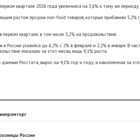
первом квартале 2026 года увеличился на 3,6% к тому же периоду
щим ростом продаж non-food товаров, которые прибавили 5,2% го
в первом квартале, в том числе 3,2% на продовольствие.
ж в России усилился до 6,2% с 2% в феврале и 2,2% в январе. В ча
ольствие показало за этот месяц лишь 9,1% роста.
о данным Росстата, вырос на 4,1% год-к-году, а накопленная за эт
Минпромторг
 розницы России