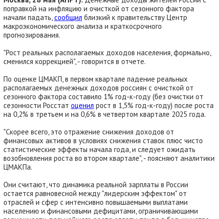
поправкой на инфляцию и очисткой от сезонного фактора
начали падать,
сообщил
близкий к правительству Центр
макроэкономического анализа и краткосрочного
прогнозирования.
"Рост реальных располагаемых доходов населения, формально,
сменился коррекцией", - говорится в отчете.
По оценке ЦМАКП, в первом квартале падение реальных
располагаемых денежных доходов россиян с очисткой от
сезонного фактора составило 1% год-к-году (без очистки от
сезонности Росстат
оценил
рост в 1,5% год-к-году) после роста
на 0,2% в третьем и на 0,6% в четвертом квартале 2025 года.
"Скорее всего, это отражение снижения доходов от
финансовых активов в условиях снижения ставок плюс чисто
статистические эффекты начала года, и следует ожидать
возобновления роста во втором квартале", - поясняют аналитики
ЦМАКПа.
Они считают, что динамика реальной зарплаты в России
остается равновесной между "лидерским эффектом" от
отраслей и сфер с интенсивно повышаемыми выплатами
населению и финансовыми дефицитами, ограничивающими