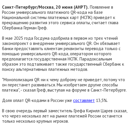
Санкт-Петербург/Москва, 20 июня (АНРТ).
Появление в
России универсального платежного QR-кода на базе
Национальной системы платежных карт (НСПК) приведет к
прекращению развития этого сервиса оплаты, считает глава
Сбербанка Герман Греф.
В мае 2025 года Госдума одобрила в первом из трех чтений
законопроект о внедрении универсального QR. Он обязывает
банки предоставлять клиентам реквизиты перевода только с
помощью универсального QR-кода, оператором которого
предполагается государственная НСПК. Парадоксальным
образом это подталкивает также государственный Сбербанк к
поиску альтернативных платежных методов.
"Монополизация QR ни к чему доброму не приведет, потому что
он перестанет развиваться. Мы изобретаем другие способы
платежа", - сказал Греф, выступая на форуме в Санкт-Петербурге.
Доля оплат QR-кодами в России уже
составляет
13,5%.
В свою очередь первый заместитель Грефа Кирилл Царев сказал,
что через несколько лет на рынке платежей России останется
только несколько крупных игроков.