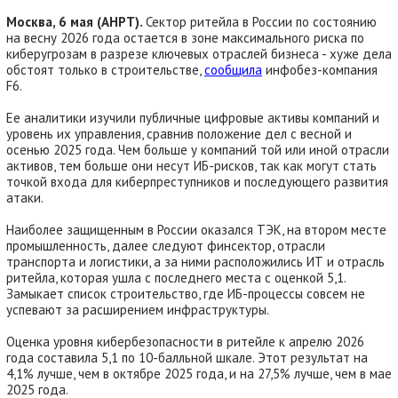
Москва, 6 мая (АНРТ).
Сектор ритейла в России по состоянию
на весну 2026 года остается в зоне максимального риска по
киберугрозам в разрезе ключевых отраслей бизнеса - хуже дела
обстоят только в строительстве,
сообщила
инфобез-компания
F6.
Ее аналитики изучили публичные цифровые активы компаний и
уровень их управления, сравнив положение дел с весной и
осенью 2025 года. Чем больше у компаний той или иной отрасли
активов, тем больше они несут ИБ-рисков, так как могут стать
точкой входа для киберпреступников и последующего развития
атаки.
Наиболее защищенным в России оказался ТЭК, на втором месте
промышленность, далее следуют финсектор, отрасли
транспорта и логистики, а за ними расположились ИТ и отрасль
ритейла, которая ушла с последнего места с оценкой 5,1.
Замыкает список строительство, где ИБ-процессы совсем не
успевают за расширением инфраструктуры.
Оценка уровня кибербезопасности в ритейле к апрелю 2026
года составила 5,1 по 10-балльной шкале. Этот результат на
4,1% лучше, чем в октябре 2025 года, и на 27,5% лучше, чем в мае
2025 года.