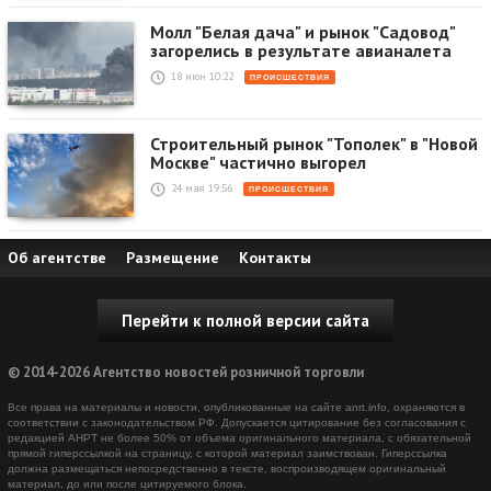
Молл "Белая дача" и рынок "Садовод"
загорелись в результате авианалета
18 июн 10:22
ПРОИСШЕСТВИЯ
Строительный рынок "Тополек" в "Новой
Москве" частично выгорел
24 мая 19:56
ПРОИСШЕСТВИЯ
Об агентстве
Размещение
Контакты
Перейти к полной версии сайта
© 2014-2026 Агентство новостей розничной торговли
Все права на материалы и новости, опубликованные на сайте anrt.info, охраняются в
соответствии с законодательством РФ. Допускается цитирование без согласования с
редакцией АНРТ не более 50% от объема оригинального материала, с обязательной
прямой гиперссылкой на страницу, с которой материал заимствован. Гиперссылка
должна размещаться непосредственно в тексте, воспроизводящем оригинальный
материал, до или после цитируемого блока.