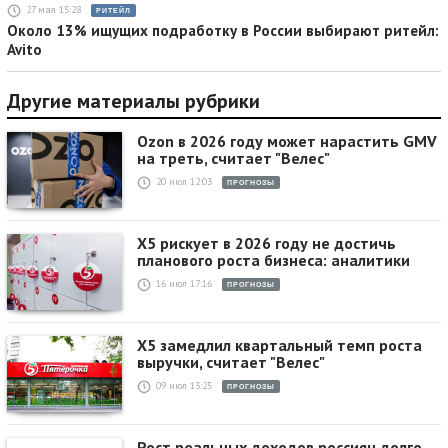
27 мая 15:28
РИТЕЙЛ
Около 13% ищущих подработку в России выбирают ритейл:
Avito
Другие материалы рубрики
Ozon в 2026 году может нарастить GMV
на треть, считает "Велес"
20 июл 12:03
ПРОГНОЗЫ
X5 рискует в 2026 году не достичь
планового роста бизнеса: аналитики
16 июл 17:16
ПРОГНОЗЫ
X5 замедлил квартальный темп роста
выручки, считает "Велес"
09 июл 13:25
ПРОГНОЗЫ
Рост реальных доходов россиян долго