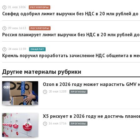
01 июл 18:06
РЕГУЛЯТОРЫ
Совфед одобрил лимит выручки без НДС в 20 млн рублей до
09 июн 16:13
РЕГУЛЯТОРЫ
Россия планирует лимит выручки без НДС в 20 млн рублей до
24 июн 11:59
ОБЩЕПИТ
Кремль поручил проработать зачисление НДС общепита в м
Другие материалы рубрики
Ozon в 2026 году может нарастить GMV н
20 июл 12:03
ПРОГНОЗЫ
X5 рискует в 2026 году не достичь плано
16 июл 17:16
ПРОГНОЗЫ