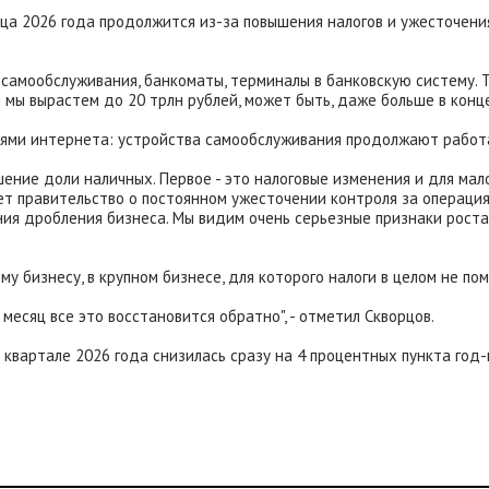
ца 2026 года продолжится из-за повышения налогов и ужесточени
самообслуживания, банкоматы, терминалы в банковскую систему. То
мы вырастем до 20 трлн рублей, может быть, даже больше в конце 
ниями интернета: устройства самообслуживания продолжают работа
ние доли наличных. Первое - это налоговые изменения и для малого
т правительство о постоянном ужесточении контроля за операциям
ния дробления бизнеса. Мы видим очень серьезные признаки роста 
у бизнесу, в крупном бизнесе, для которого налоги в целом не по
месяц все это восстановится обратно", - отметил Скворцов.
 квартале 2026 года снизилась сразу на 4 процентных пункта год-