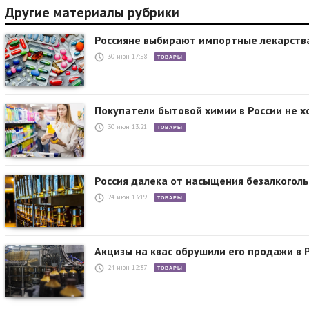
Другие материалы рубрики
Россияне выбирают импортные лекарств
30 июн 17:58
ТОВАРЫ
Покупатели бытовой химии в России не х
30 июн 13:21
ТОВАРЫ
Россия далека от насыщения безалкогол
24 июн 13:19
ТОВАРЫ
Акцизы на квас обрушили его продажи в 
24 июн 12:37
ТОВАРЫ