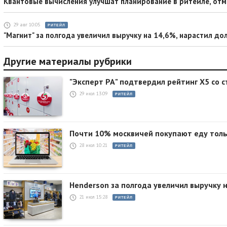
Квантовые вычисления улучшат планирование в ритейле, отм
29 авг 10:05
РИТЕЙЛ
"Магнит" за полгода увеличил выручку на 14,6%, нарастил до
Другие материалы рубрики
"Эксперт РА" подтвердил рейтинг X5 со 
29 июл 13:09
РИТЕЙЛ
Почти 10% москвичей покупают еду тольк
28 июл 10:21
РИТЕЙЛ
Henderson за полгода увеличил выручку 
21 июл 15:28
РИТЕЙЛ