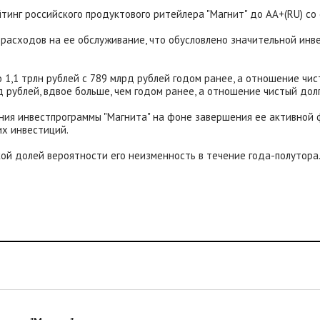
тинг российского продуктового ритейлера "Магнит" до АА+(RU) со
 расходов на ее обслуживание, что обусловлено значительной ин
 1,1 трлн рублей с 789 млрд рублей годом ранее, а отношение чист
 рублей, вдвое больше, чем годом ранее, а отношение чистый долг
ния инвестпрограммы "Магнита" на фоне завершения ее активной 
их инвестиций.
окой долей вероятности его неизменность в течение года-полутора