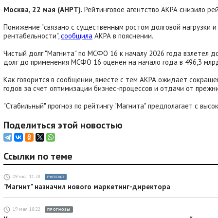
Москва, 22 мая (АНРТ).
Рейтинговое агентство АКРА снизило рей
Понижение "связано с существенным ростом долговой нагрузки и
рентабельности",
сообщила
АКРА в пояснении.
Чистый долг "Магнита" по МСФО 16 к началу 2026 года взлетел до
долг до применения МСФО 16 оценен на начало года в 496,3 млрд
Как говорится в сообщении, вместе с тем АКРА ожидает сокраще
годов за счет оптимизации бизнес-процессов и отдачи от прежн
"Стабильный" прогноз по рейтингу "Магнита" предполагает с выс
Поделиться этой новостью
Ссылки по теме
09 июл 11:28
РИТЕЙЛ
"Магнит" назначил нового маркетинг-директора
19 мая 18:22
ПРОГНОЗЫ