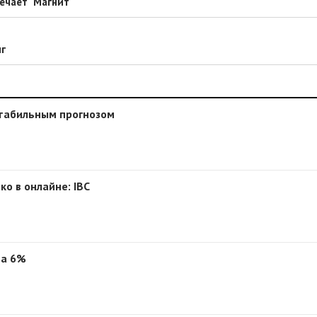
ечает "Магнит"
лг
стабильным прогнозом
о в онлайне: IBC
на 6%