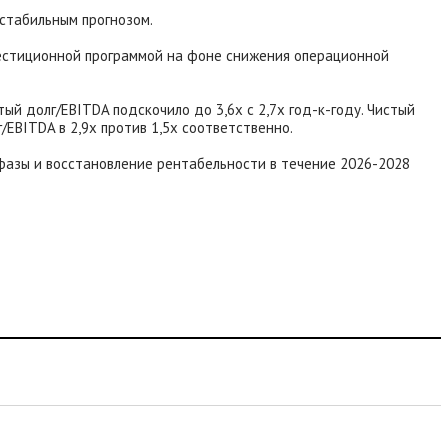
 стабильным прогнозом.
вестиционной программой на фоне снижения операционной
ый долг/EBITDA подскочило до 3,6х с 2,7х год-к-году. Чистый
/EBITDA в 2,9х против 1,5х соответственно.
фазы и восстановление рентабельности в течение 2026-2028
.