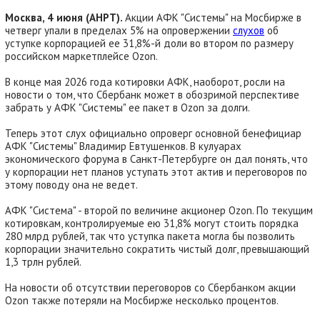
Москва, 4 июня (АНРТ).
Акции АФК "Системы" на Мосбирже в
четверг упали в пределах 5% на опровержении
слухов
об
уступке корпорацией ее 31,8%-й доли во втором по размеру
российском маркетплейсе Ozon.
В конце мая 2026 года котировки АФК, наоборот, росли на
новости о том, что Сбербанк может в обозримой перспективе
забрать у АФК "Системы" ее пакет в Ozon за долги.
Теперь этот слух официально опроверг основной бенефициар
АФК "Системы" Владимир Евтушенков. В кулуарах
экономического форума в Санкт-Петербурге он дал понять, что
у корпорации нет планов уступать этот актив и переговоров по
этому поводу она не ведет.
АФК "Система" - второй по величине акционер Ozon. По текущим
котировкам, контролируемые ею 31,8% могут стоить порядка
280 млрд рублей, так что уступка пакета могла бы позволить
корпорации значительно сократить чистый долг, превышающий
1,3 трлн рублей.
На новости об отсутствии переговоров со Сбербанком акции
Ozon также потеряли на Мосбирже несколько процентов.