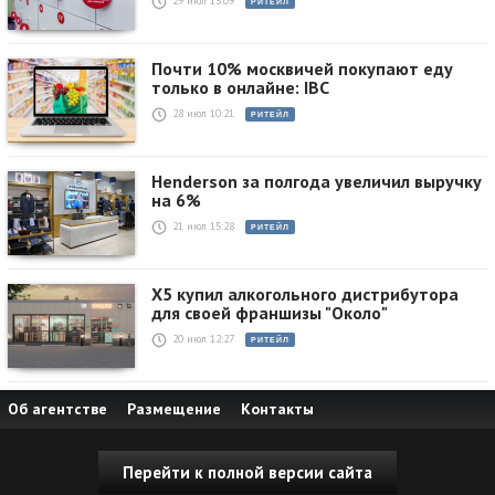
29 июл 13:09
РИТЕЙЛ
Почти 10% москвичей покупают еду
только в онлайне: IBC
28 июл 10:21
РИТЕЙЛ
Henderson за полгода увеличил выручку
на 6%
21 июл 15:28
РИТЕЙЛ
X5 купил алкогольного дистрибутора
для своей франшизы "Около"
20 июл 12:27
РИТЕЙЛ
Об агентстве
Размещение
Контакты
Перейти к полной версии сайта