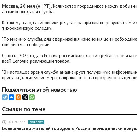
Москва, 20 мая (АНРТ).
Количество посредников между добытчи
антимонопольная служба.
К такому выводу чиновники регулятора пришли по результатам и
тихоокеанскую селедку.
"По мнению службы, для сдерживания изменения цен необходима 
говорится в сообщении.
С конца 2025 года в России российские власти требуют в обяза
всей цепочке реализации товара.
"В настоящее время служба анализирует полученную информацию
приняты дальнейшие меры, направленные на прозрачность ценооб
Поделиться этой новостью
Ссылки по теме
20 июл 13:47
ОБЩЕПИТ
Большинство жителей городов в России периодически покуп