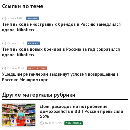
Ссылки по теме
22 янв 13:09
РИТЕЙЛ
Темп выхода иностранных брендов в Россию замедлился
вдвое: Nikoliers
04 июл 10:33
РИТЕЙЛ
Темп выхода новых брендов в Россию за год сократился
вдвое: Nikoliers
02 июн 11:41
РЕГУЛЯТОРЫ
Ушедшим ритейлерам выдвинут условия возвращения в
Россию: Минпромторг
Другие материалы рубрики
Доля расходов на потребление
домохозяйств в ВВП России превысила
55%
02 июл 10:35
ЭКОНОМИКА